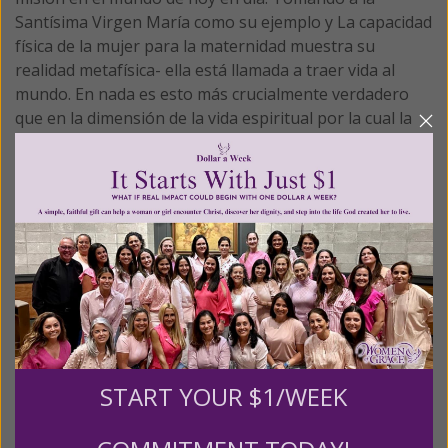
Santísima Virgen María como su ejemplo y
La capacidad
física de la mujer para la maternidad muestra su
realidad metafísica- ella está llamada a traer vida al
mundo. En nada es esto más crucialmente verdadero
que en la dimensión de la vida espiritual por la cual la
mujer está llamada a ser la portadora de Cristo. En
esto, la mujer está llamada a imitar a la Bendita Virgen
María cuya fructífera aceptación dio a luz a Jesús Cristo
para el mundo y dio el mundo a Jesús Cristo.
Madre
Espiritual
, las participantes crecen en las virtudes
femeninas y en los secretos de la verdadera realización.
El programa toma un enfoque multifacético al explorar
todos los aspectos de la persona femenina incluyendo
su espiritualidad, sicología, realidad emocional y su ser
físico. Se anima a las participantes a que comiencen con
START YOUR $1/WEEK
la Serie de Estudio Fundacional de Mujeres de Gracia®
Fase I, Llenas de Gracia: Las Mujeres y la Vida